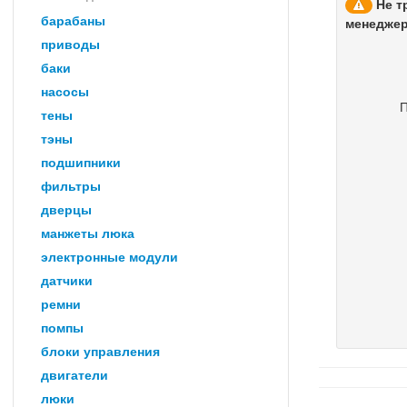
Не т
барабаны
менеджер 
приводы
баки
насосы
П
тены
тэны
подшипники
фильтры
дверцы
манжеты люка
электронные модули
датчики
ремни
помпы
блоки управления
двигатели
люки