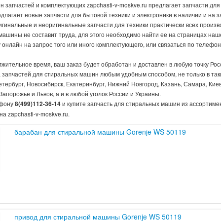
н запчастей и комплектующих zapchasti-v-moskve.ru предлагает запчасти дл
длагает новые запчасти для бытовой техники и электроники в наличии и на зак
игинальные и неоригинальные запчасти для техники практически всех произв
машины не составит труда, для этого необходимо найти ее на страницах наш
 онлайн на запрос того или иного комплектующего, или связаться по телеф
жительное время, ваш заказ будет обработан и доставлен в любую точку Рос
а запчастей для стиральных машин любым удобным способом, не только в так
етербург, Новосибирск, Екатеринбург, Нижний Новгород, Казань, Самара, Киев
Запорожье и Львов, а и в любой уголок России и Украины.
ефону
и купите запчасть для стиральных машин из ассортиме
8(499)112-36-14
а zapchasti-v-moskve.ru.
барабан для стиральной машины Gorenje WS 50119
привод для стиральной машины Gorenje WS 50119