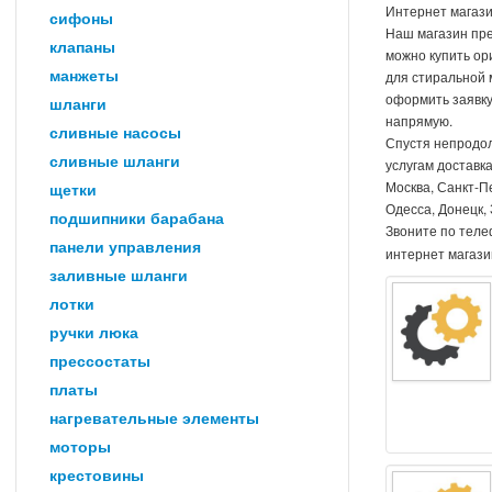
Интернет магази
сифоны
Наш магазин пре
клапаны
можно купить ор
манжеты
для стиральной 
оформить заявку
шланги
напрямую.
сливные насосы
Спустя непродол
сливные шланги
услугам доставк
Москва, Санкт-П
щетки
Одесса, Донецк, 
подшипники барабана
Звоните по тел
панели управления
интернет магазин
заливные шланги
лотки
ручки люка
прессостаты
платы
нагревательные элементы
моторы
крестовины