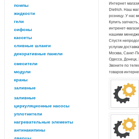
Интернет магази
помпы
Dietrich. Наш ма
жидкости
розницу. У нас 
гели
Купить запчасть
интренет-магази
сифоны
нашими менедже
кассеты
Спустя непродол
сливные шланги
услугам доставк
Москва, Санкт-П
декоративные панели
Одесса, Донецк, 
смесители
Звоните по тел
модули
товаров интернет
краны
заливные
заливные
циркуляционные насосы
уплотнители
нагревательные элементы
антинакипины
дверцы