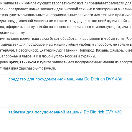
н запчастей и комплектующих zapchasti-v-moskve.ru предлагает запчасти д
газин предлагает новые запчасти для бытовой техники и электроники в наличии
можно купить оригинальные и неоригинальные запчасти для техники практиче
 для посудомоечной машины не составит труда, для этого необходимо найти 
на, оформить заявку онлайн на запрос того или иного комплектующего, или с
рами напрямую.
жительное время, ваш заказ будет обработан и доставлен в любую точку Рос
а запчастей для посудомоечных машин любым удобным способом, не только в 
етербург, Новосибирск, Екатеринбург, Нижний Новгород, Казань, Самара, Киев
Запорожье и Львов, а и в любой уголок России и Украины.
ефону
и купите запчасть для посудомоечных машин из ассорт
8(499)112-36-14
 магазина zapchasti-v-moskve.ru.
средство для посудомоечной машины De Dietrich DVY 430
таблетка для посудомоечной машины De Dietrich DVY 430