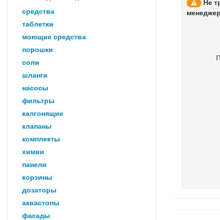
Не т
средства
менеджер 
таблетки
моющие средства
порошки
П
соли
шланги
насосы
фильтры
калгонящие
клапаны
комплекты
химии
панели
корзины
дозаторы
аквастопы
фасады