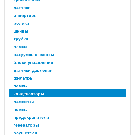
датчики
инверторы
ролики
шкивы
трубки
ремни
вакуумные насосы
блоки управления
датчики давления
фильтры
помпы
конденсаторы
лампочки
помпы
предохранители
генераторы
осушители